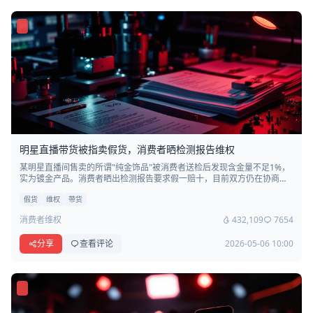
明星直播带货被指卖假货，消费者晒检测报告维权
某明星直播间售卖的所谓"纯金饰品"被消费者送检后发现含金量不足1%，
实为镀金产品。消费者晒出检测报告要求假一赔十，目前双方仍在协商
中。
假货
维权
带货
消费者维权
432,109
7654
分享
查看评论
2026-05-06 10:00