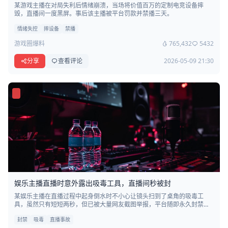
某游戏主播在对局失利后情绪崩溃，当场将价值百万的定制电竞设备摔
毁，直播间一度黑屏。事后该主播被平台罚款并禁播三天。
情绪失控
摔设备
禁播
游戏圈爆料
765,432
5432
分享
查看评论
2026-05-09 21:30
娱乐主播直播时意外露出吸毒工具，直播间秒被封
某娱乐主播在直播过程中起身倒水时不小心让镜头扫到了桌角的吸毒工
具，虽然只有短短两秒，但已被大量网友截图举报，平台随即永久封禁其
账号。
封禁
吸毒
直播事故