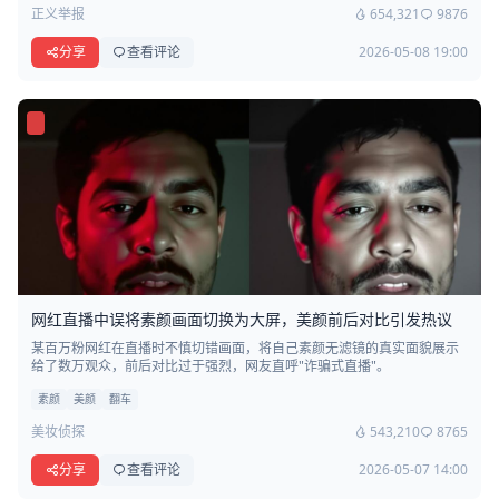
正义举报
654,321
9876
分享
查看评论
2026-05-08 19:00
网红直播中误将素颜画面切换为大屏，美颜前后对比引发热议
某百万粉网红在直播时不慎切错画面，将自己素颜无滤镜的真实面貌展示
给了数万观众，前后对比过于强烈，网友直呼"诈骗式直播"。
素颜
美颜
翻车
美妆侦探
543,210
8765
分享
查看评论
2026-05-07 14:00