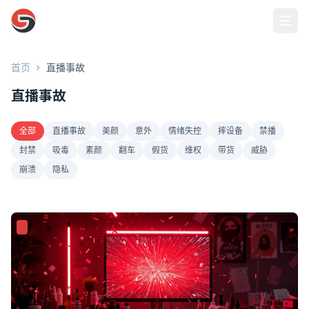
17吃瓜网官网
首页
直播事故
直播事故
全部
直播事故
美颜
意外
情绪失控
摔设备
禁播
封禁
吸毒
素颜
翻车
假货
维权
带货
威胁
崩溃
隐私