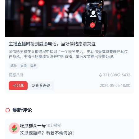
主播直播时接到威胁电话，当场情绪崩溃哭泣
某情感主播在直播过程中接到了一个匿名电话，电话那头威胁要曝光其过
往隐私，主播当场崩溃哭泣并中断直播，事后发文称已报警处理。
威胁
崩溃
隐私
情感八卦
321,098
5432
分享
查看评论
2026-05-05 18:00
最新评论
吃瓜群众一号
10分钟前
这瓜保熟吗？看着不像假的！